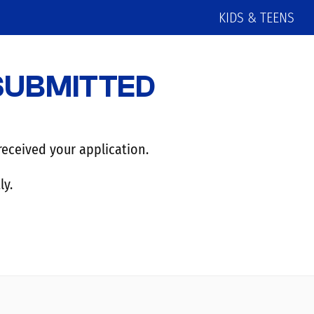
KIDS & TEENS
SUBMITTED
eceived your application.
ly.